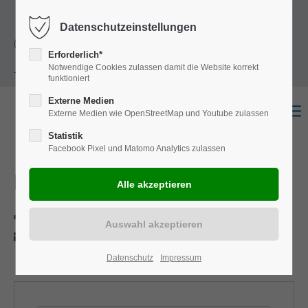
+49
Harkortstraße 12, 48163 Münster
Mo.-
Datenschutzeinstellungen
(0)251 322 631
Do. 8:00 - 17:00 | Fr. 7:45 - 13:30 Uhr
Erforderlich*
Notwendige Cookies zulassen damit die Website korrekt
- 0
funktioniert
Externe Medien
Externe Medien wie OpenStreetMap und Youtube zulassen
Statistik
Facebook Pixel und Matomo Analytics zulassen
Eurocargo
Drucken
Per E-Mail anfragen
Datenschutz
Impressum