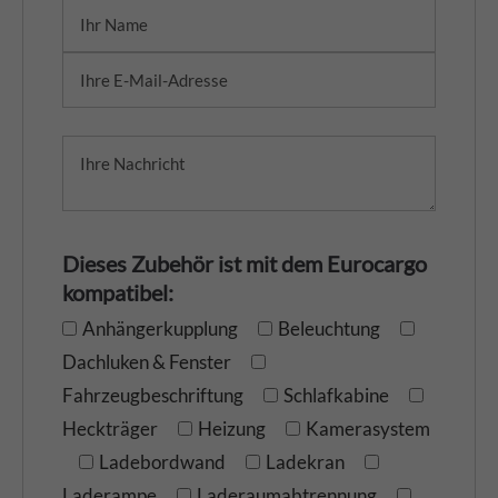
Dieses Zubehör ist mit dem Eurocargo
kompatibel:
Anhängerkupplung
Beleuchtung
Dachluken & Fenster
Fahrzeugbeschriftung
Schlafkabine
Heckträger
Heizung
Kamerasystem
Ladebordwand
Ladekran
Laderampe
Laderaumabtrennung