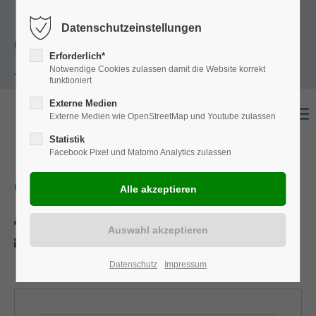
+49
Harkortstraße 12, 48163 Münster
Mo.-
Datenschutzeinstellungen
(0)251 322 631
Do. 8:00 - 17:00 | Fr. 7:45 - 13:30 Uhr
Erforderlich*
Notwendige Cookies zulassen damit die Website korrekt
- 0
funktioniert
Externe Medien
Externe Medien wie OpenStreetMap und Youtube zulassen
Statistik
Facebook Pixel und Matomo Analytics zulassen
Crafter
Drucken
Per E-Mail anfragen
Datenschutz
Impressum