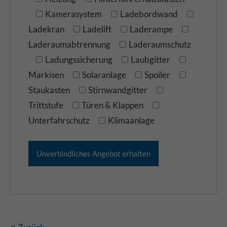
Kamerasystem
Ladebordwand
Ladekran
Ladelift
Laderampe
Laderaumabtrennung
Laderaumschutz
Ladungssicherung
Laubgitter
Markisen
Solaranlage
Spoiler
Staukasten
Stirnwandgitter
Trittstufe
Türen & Klappen
Unterfahrschutz
Klimaanlage