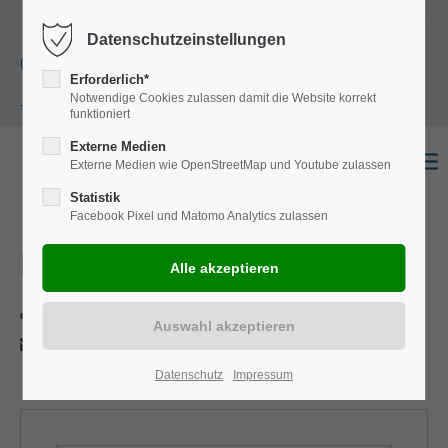
+49
Harkortstraße 12, 48163 Münster
Mo.-
Datenschutzeinstellungen
(0)251 322 631
Do. 8:00 - 17:00 | Fr. 7:45 - 13:30 Uhr
Erforderlich*
Notwendige Cookies zulassen damit die Website korrekt
- 0
funktioniert
Externe Medien
Externe Medien wie OpenStreetMap und Youtube zulassen
Statistik
Facebook Pixel und Matomo Analytics zulassen
Master Z.E
Drucken
Per E-Mail anfragen
Datenschutz
Impressum