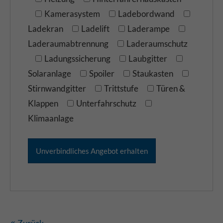
Kamerasystem
Ladebordwand
Ladekran
Ladelift
Laderampe
Laderaumabtrennung
Laderaumschutz
Ladungssicherung
Laubgitter
Solaranlage
Spoiler
Staukasten
Stirnwandgitter
Trittstufe
Türen &
Klappen
Unterfahrschutz
Klimaanlage