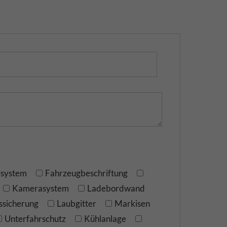
rsystem
Fahrzeugbeschriftung
Kamerasystem
Ladebordwand
ssicherung
Laubgitter
Markisen
Unterfahrschutz
Kühlanlage