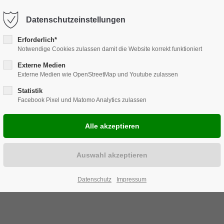
Harkortstraße 12, 48163 Münster
Mo.-Do. 8:00 - 17:00 | Fr. 7:45 -
Datenschutzeinstellungen
Erforderlich*
Notwendige Cookies zulassen damit die Website korrekt funktioniert
Externe Medien
Externe Medien wie OpenStreetMap und Youtube zulassen
ENLÖSUNGEN
REPARATUR
CARAVAN
ZUBEHÖR
EVELS
Statistik
Facebook Pixel und Matomo Analytics zulassen
Datenschutz
Impressum