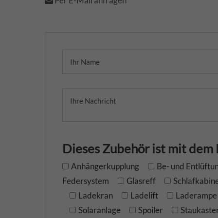
Per E-Mail anfragen
Dieses Zubehör ist mit dem
Anhängerkupplung
Be- und Entlüftu
Federsystem
Glasreff
Schlafkabin
Ladekran
Ladelift
Laderampe
Solaranlage
Spoiler
Staukaste