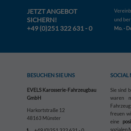
JETZT
ANGEBOT
Vereinb
SICHERN!
und ber
+49 (0)251 322 631 - 0
Mo. - Do
BESUCHEN SIE UNS
SOCIAL
EVELS Karosserie-Fahrzeugbau
Sie sind 
GmbH
waren mi
Fahrzeu
Harkortstraße 12
freuen w
48163 Münster
eine
pos
sozialen 
+49 (0)251 322 631 - 0