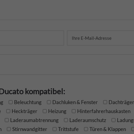
 Ducato kompatibel:
ng
Beleuchtung
Dachluken & Fenster
Dachträge
e
Heckträger
Heizung
Hinterfahrerhauskasten
Laderaumabtrennung
Laderaumschutz
Ladung
n
Stirnwandgitter
Trittstufe
Türen & Klappen