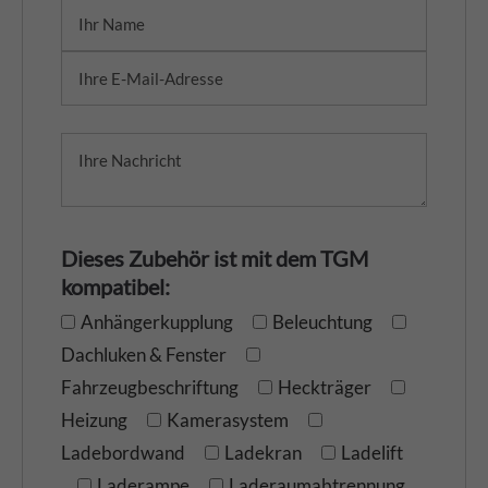
Dieses Zubehör ist mit dem TGM
kompatibel:
Anhängerkupplung
Beleuchtung
Dachluken & Fenster
Fahrzeugbeschriftung
Heckträger
Heizung
Kamerasystem
Ladebordwand
Ladekran
Ladelift
Laderampe
Laderaumabtrennung