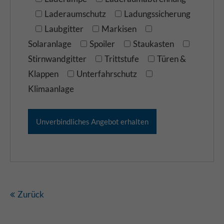
Laderaumschutz
Ladungssicherung
Laubgitter
Markisen
Solaranlage
Spoiler
Staukasten
Stirnwandgitter
Trittstufe
Türen &
Klappen
Unterfahrschutz
Klimaanlage
Zurück