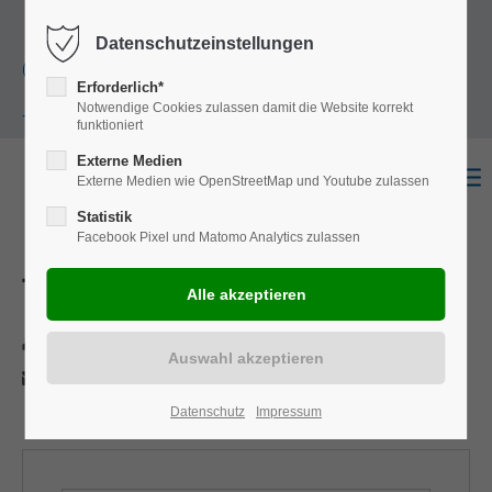
+49
Harkortstraße 12, 48163 Münster
Mo.-
Datenschutzeinstellungen
(0)251 322 631
Do. 8:00 - 17:00 | Fr. 7:45 - 13:30 Uhr
Erforderlich*
Notwendige Cookies zulassen damit die Website korrekt
- 0
funktioniert
Externe Medien
Externe Medien wie OpenStreetMap und Youtube zulassen
Statistik
Facebook Pixel und Matomo Analytics zulassen
TGM
Drucken
Per E-Mail anfragen
Datenschutz
Impressum