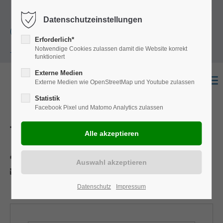
+49
Harkortstraße 12, 48163 Münster
Mo.-
Datenschutzeinstellungen
(0)251 322 631
Do. 8:00 - 17:00 | Fr. 7:45 - 13:30 Uhr
Erforderlich*
Notwendige Cookies zulassen damit die Website korrekt
- 0
funktioniert
Externe Medien
Externe Medien wie OpenStreetMap und Youtube zulassen
Statistik
Facebook Pixel und Matomo Analytics zulassen
Traffic
Drucken
Per E-Mail anfragen
Datenschutz
Impressum