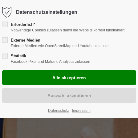
Harkortstraße 12, 48163 Münster
Mo.-Do. 8:00 - 17:00 | Fr. 7:45 -
Datenschutzeinstellungen
Erforderlich*
Notwendige Cookies zulassen damit die Website korrekt funktioniert
Externe Medien
Externe Medien wie OpenStreetMap und Youtube zulassen
HENLÖSUNGEN
REPARATUR
CARAVAN
ZUBEHÖR
EVE
Statistik
Facebook Pixel und Matomo Analytics zulassen
- & TRENNSYSTEM
Datenschutz
Impressum