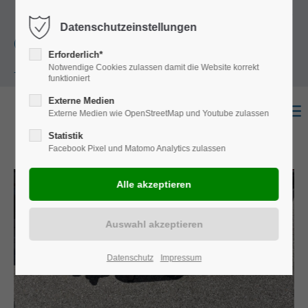
+49
Harkortstraße 12, 48163 Münster
Mo.-
Datenschutzeinstellungen
(0)251 322 631
Do. 8:00 - 17:00 | Fr. 7:45 - 13:30 Uhr
Erforderlich*
Notwendige Cookies zulassen damit die Website korrekt
- 0
funktioniert
Externe Medien
Externe Medien wie OpenStreetMap und Youtube zulassen
Statistik
Facebook Pixel und Matomo Analytics zulassen
Datenschutz
Impressum