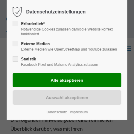
+49
Harkortstraße 12, 48163 Münster
Mo.-
Datenschutzeinstellungen
(0)251 322 631
Do. 8:00 - 17:00 | Fr. 7:45 - 13:30 Uhr
Erforderlich*
Notwendige Cookies zulassen damit die Website korrekt
- 0
funktioniert
Externe Medien
Externe Medien wie OpenStreetMap und Youtube zulassen
Statistik
Facebook Pixel und Matomo Analytics zulassen
Datenschutz­erklärung
1. Datenschutz auf einen Blick
Allgemeine Hinweise
Datenschutz
Impressum
Die folgenden Hinweise geben einen einfachen
Überblick darüber, was mit Ihren