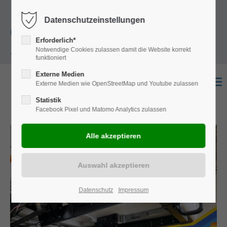
+49
Harkortstraße 12, 48163 Münster
Mo.-
Datenschutzeinstellungen
(0)251 322 631
Do. 8:00 - 17:00 | Fr. 7:45 - 13:30 Uhr
Erforderlich*
Notwendige Cookies zulassen damit die Website korrekt
- 0
funktioniert
Externe Medien
Externe Medien wie OpenStreetMap und Youtube zulassen
Statistik
Facebook Pixel und Matomo Analytics zulassen
Datenschutz
Impressum