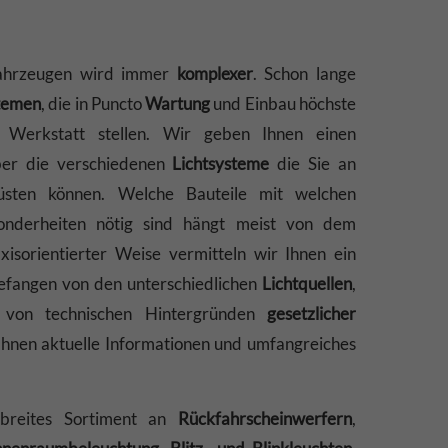
hrzeugen wird immer
komplexer
. Schon lange
stemen
, die in Puncto
Wartung
und Einbau höchste
 Werkstatt stellen. Wir geben Ihnen einen
ber die verschiedenen
Lichtsysteme
die Sie an
üsten können. Welche Bauteile mit welchen
onderheiten nötig sind hängt meist von dem
xisorientierter Weise vermitteln wir Ihnen ein
gefangen von den unterschiedlichen
Lichtquellen
,
g von technischen Hintergründen
gesetzlicher
 Ihnen aktuelle Informationen und umfangreiches
 breites Sortiment an
Rückfahrscheinwerfern
,