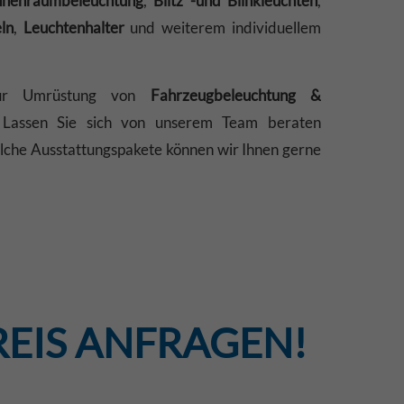
nnenraumbeleuchtung
,
Blitz -und
Blinkleuchten
,
ln
,
Leuchtenhalter
und weiterem individuellem
zur Umrüstung von
Fahrzeugbeleuchtung &
 Lassen Sie sich von unserem Team beraten
che Ausstattungspakete können wir Ihnen gerne
REIS ANFRAGEN!