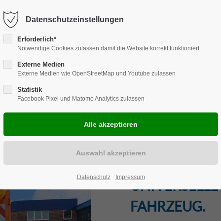
Harkortstraße 12, 48163 Münster
Mo.-Do. 8:00 - 17:00 | Fr. 7:45 -
Datenschutzeinstellungen
Erforderlich*
Notwendige Cookies zulassen damit die Website korrekt funktioniert
Externe Medien
Externe Medien wie OpenStreetMap und Youtube zulassen
ENLÖSUNGEN
REPARATUR
CARAVAN
ZUBEHÖR
EVE
Statistik
Facebook Pixel und Matomo Analytics zulassen
FAHRZEUGBE
Datenschutz
Impressum
UNIVERSELLE
FAHRZEUG.