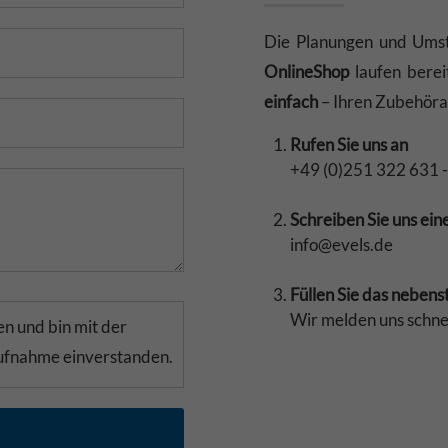
Die Planungen und Umst
OnlineShop
laufen berei
einfach
– Ihren Zubehörar
Rufen Sie uns an
+49 (0)251 322 631 -
Schreiben Sie uns ein
info@evels.de
Füllen Sie das neben
Wir melden uns schne
n und bin mit der
aufnahme einverstanden.