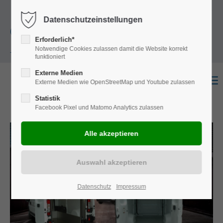
+49
Harkortstraße 12, 48163 Münster
Mo.-
Datenschutzeinstellungen
(0)251 322 631
Do. 8:00 - 17:00 | Fr. 7:45 - 13:30 Uhr
Erforderlich*
Notwendige Cookies zulassen damit die Website korrekt
- 0
funktioniert
Externe Medien
Externe Medien wie OpenStreetMap und Youtube zulassen
Statistik
Facebook Pixel und Matomo Analytics zulassen
Datenschutz
Impressum