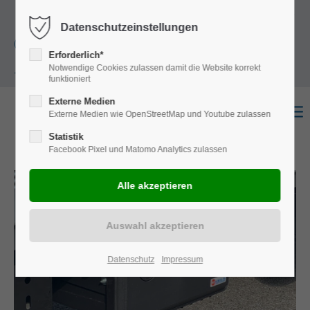
+49
Harkortstraße 12, 48163 Münster
Mo.-
Datenschutzeinstellungen
(0)251 322 631
Do. 8:00 - 17:00 | Fr. 7:45 - 13:30 Uhr
Erforderlich*
Notwendige Cookies zulassen damit die Website korrekt
- 0
funktioniert
Externe Medien
Externe Medien wie OpenStreetMap und Youtube zulassen
Statistik
Facebook Pixel und Matomo Analytics zulassen
Datenschutz
Impressum