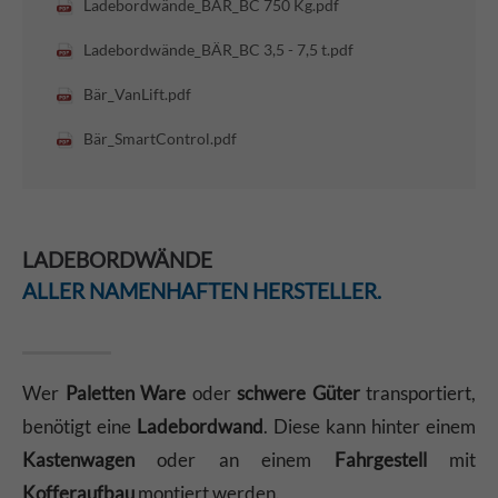
Ladebordwände_BÄR_BC 750 Kg.pdf
Ladebordwände_BÄR_BC 3,5 - 7,5 t.pdf
Bär_VanLift.pdf
Bär_SmartControl.pdf
LADEBORDWÄNDE
ALLER NAMENHAFTEN HERSTELLER.
Wer
Paletten Ware
oder
schwere Güter
transportiert,
benötigt eine
Ladebordwand
. Diese kann hinter einem
Kastenwagen
oder an einem
Fahrgestell
mit
Kofferaufbau
montiert werden.