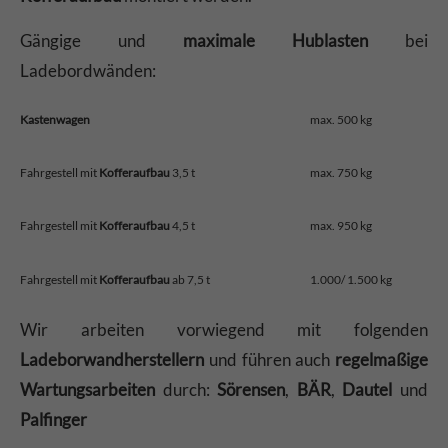
Gängige und
maximale Hublasten
bei
Ladebordwänden:
Kastenwagen
max. 500 kg
Fahrgestell mit
Kofferaufbau
3,5 t
max. 750 kg
Fahrgestell mit
Kofferaufbau
4,5 t
max. 950 kg
Fahrgestell mit
Kofferaufbau
ab 7,5 t
1.000/ 1.500 kg
Wir arbeiten vorwiegend mit folgenden
Ladeborwandherstellern
und führen auch
regelmaßige
Wartungsarbeiten
durch:
Sörensen
,
BÄR
,
Dautel
und
Palfinger