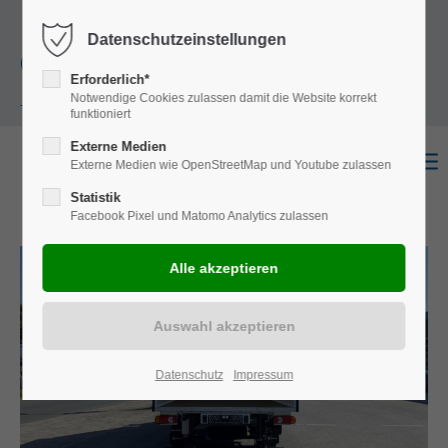
+49
Harkortstraße 12, 48163 Münster
Mo.-
Datenschutzeinstellungen
(0)251 322 631
Do. 8:00 - 17:00 | Fr. 7:45 - 13:30 Uhr
Erforderlich*
Notwendige Cookies zulassen damit die Website korrekt
- 0
funktioniert
Externe Medien
Externe Medien wie OpenStreetMap und Youtube zulassen
Statistik
Facebook Pixel und Matomo Analytics zulassen
Datenschutz
Impressum