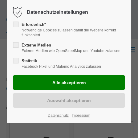
+49
Harkortstraße 12, 48163 Münster
Mo.-
Datenschutzeinstellungen
(0)251 322 631
Do. 8:00 - 17:00 | Fr. 7:45 - 13:30 Uhr
Erforderlich*
Notwendige Cookies zulassen damit die Website korrekt
- 0
funktioniert
Externe Medien
Externe Medien wie OpenStreetMap und Youtube zulassen
Statistik
Facebook Pixel und Matomo Analytics zulassen
UNSERE PRITSCHEN & PLANGESTELLE
OPTIMALE NUTZLASTEN NACH MAß.
Wählen Sie einen Ausbau
Datenschutz
Impressum