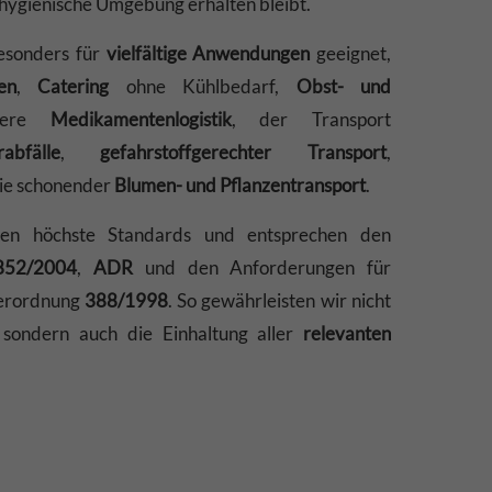
 hygienische Umgebung erhalten bleibt.
esonders für
vielfältige Anwendungen
geeignet,
en
,
Catering
ohne Kühlbedarf,
Obst- und
chere
Medikamentenlogistik
, der Transport
abfälle
,
gefahrstoffgerechter
Transport
,
ie schonender
Blumen- und Pflanzentransport
.
len höchste Standards und entsprechen den
852/2004
,
ADR
und den Anforderungen für
erordnung
388/1998
. So gewährleisten wir nicht
, sondern auch die Einhaltung aller
relevanten