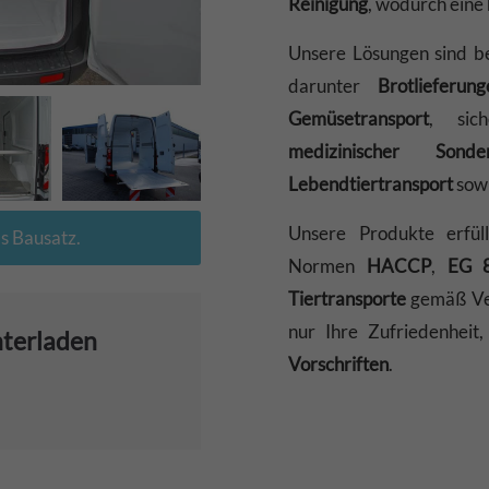
Reinigung
, wodurch eine
Unsere Lösungen sind b
darunter
Brotlieferung
Gemüsetransport
, si
medizinischer Sonder
Lebendtiertransport
sow
Unsere Produkte erfül
ls Bausatz.
Normen
HACCP
,
EG 
Tiertransporte
gemäß V
nur Ihre Zufriedenheit
nterladen
Vorschriften
.