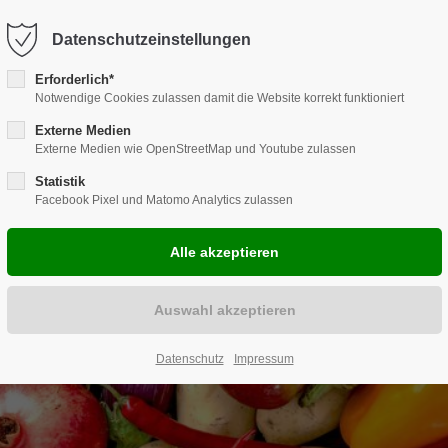
Harkortstraße 12, 48163 Münster
Mo.-Do. 8:00 - 17:00 | Fr. 7:45 -
Datenschutzeinstellungen
Erforderlich*
Notwendige Cookies zulassen damit die Website korrekt funktioniert
Externe Medien
Externe Medien wie OpenStreetMap und Youtube zulassen
HENLÖSUNGEN
REPARATUR
CARAVAN
ZUBEHÖR
EVE
Statistik
Facebook Pixel und Matomo Analytics zulassen
ENEAUSBAUTEN
Datenschutz
Impressum