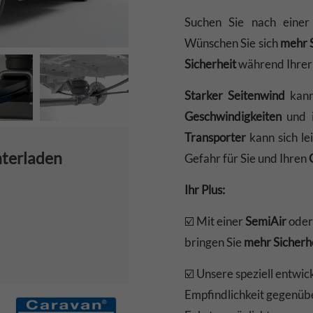
Suchen Sie nach einer
Wünschen Sie sich
mehr S
Sicherheit
während Ihre
Starker Seitenwind
kan
Geschwindigkeiten
und i
Transporter
kann sich lei
nterladen
Gefahr für Sie und Ihren
Ihr Plus:
☑️ Mit einer
SemiAir
ode
bringen Sie
mehr Sicherh
☑️ Unsere speziell entwic
Empfindlichkeit gegenüb