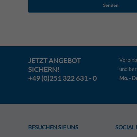
Senden
JETZT
ANGEBOT
Vereinb
SICHERN!
und ber
+49 (0)251 322 631 - 0
Mo. - Do
BESUCHEN SIE UNS
SOCIAL