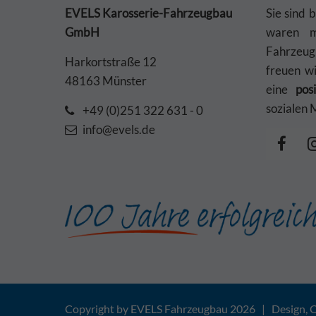
EVELS Karosserie-Fahrzeugbau
Sie sind 
GmbH
waren mi
Fahrzeu
Harkortstraße 12
freuen w
48163 Münster
eine
pos
sozialen 
+49 (0)251 322 631 - 0
info@evels.de
Copyright by EVELS Fahrzeugbau 2026 | Design, 