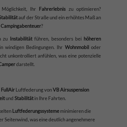
 Möglichkeit, Ihr
Fahrerlebnis
zu optimieren?
tabilität
auf der Straße und ein erhöhtes Maß an
r
Campingabenteuer
?
n zu
Instabilität
führen, besonders bei
höheren
n windigen Bedingungen. Ihr
Wohnmobil
oder
cht unkontrolliert anfühlen, was eine potenzielle
Camper
darstellt.
r
FullAir
Luftfederung von
VB Airsuspension
eit
und
Stabilität
in Ihre Fahrten.
kelten
Luftfederungssysteme
minimieren die
er Seitenwind, was eine deutlich angenehmere