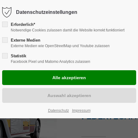
Harkortstraße 12, 48163 Münster
Mo.-Do. 8:00 - 17:00 | Fr. 7:45 -
Datenschutzeinstellungen
Erforderlich*
Notwendige Cookies zulassen damit die Website korrekt funktioniert
Externe Medien
Externe Medien wie OpenStreetMap und Youtube zulassen
ENLÖSUNGEN
REPARATUR
CARAVAN
ZUBEHÖR
EVE
Statistik
Facebook Pixel und Matomo Analytics zulassen
CHASSISTEC
Datenschutz
Impressum
FEDERTECHN