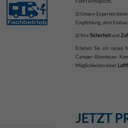
Fahrt ermöglicht.
☑️ Unsere Experten biet
Empfehlung, dem Einbau 
☑️ Ihre
Sicherheit
und
Zuf
Erleben Sie ein neues 
Camper-Abenteuer. Kont
Möglichkeiten einer
Luft
JETZT P