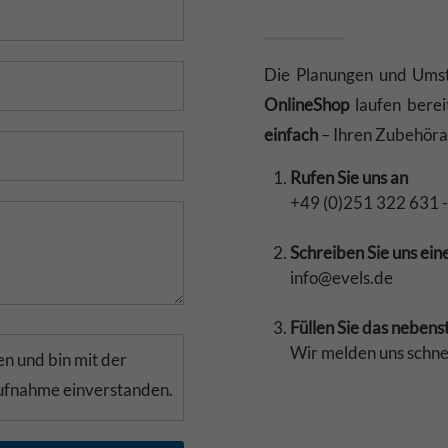
Die Planungen und Umst
OnlineShop
laufen berei
einfach
– Ihren Zubehörar
Rufen Sie uns an
+49 (0)251 322 631 -
Schreiben Sie uns ein
info@evels.de
Füllen Sie das neben
Wir melden uns schne
n und bin mit der
aufnahme einverstanden.