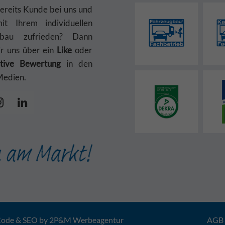
bereits Kunde bei uns und
t Ihrem individuellen
gbau zufrieden? Dann
ir uns über ein
Like
oder
itive Bewertung
in den
Medien.
Code & SEO by
2P&M Werbeagentur
AGB