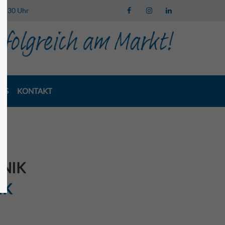
 13:30 Uhr
LS
KONTAKT
HNIK
IK