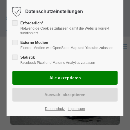
+49
Harkortstraße 12, 48163 Münster
Mo.-
Datenschutzeinstellungen
(0)251 322 631
Do. 8:00 - 17:00 | Fr. 7:45 - 13:30 Uhr
Erforderlich*
Notwendige Cookies zulassen damit die Website korrekt
- 0
funktioniert
Externe Medien
Externe Medien wie OpenStreetMap und Youtube zulassen
Statistik
Facebook Pixel und Matomo Analytics zulassen
Datenschutz
Impressum