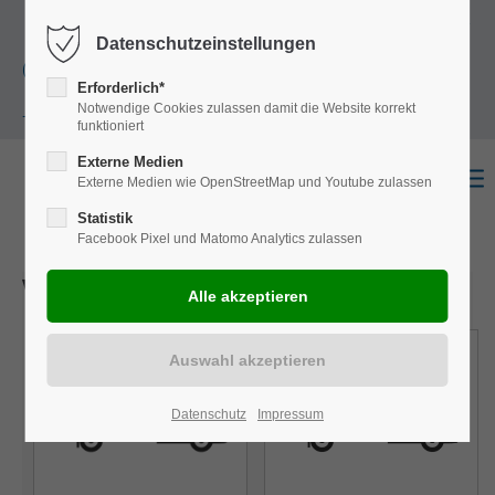
+49
Harkortstraße 12, 48163 Münster
Mo.-
Datenschutzeinstellungen
(0)251 322 631
Do. 8:00 - 17:00 | Fr. 7:45 - 13:30 Uhr
Erforderlich*
Notwendige Cookies zulassen damit die Website korrekt
- 0
funktioniert
Externe Medien
Externe Medien wie OpenStreetMap und Youtube zulassen
Statistik
Facebook Pixel und Matomo Analytics zulassen
Wählen Sie einen Ausbau
Datenschutz
Impressum