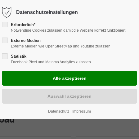
Harkortstraße 12, 48163 Münster
Mo.-Do. 8:00 - 17:00 | Fr. 7:45 -
Datenschutzeinstellungen
Erforderlich*
Notwendige Cookies zulassen damit die Website korrekt funktioniert
Externe Medien
Externe Medien wie OpenStreetMap und Youtube zulassen
NCHENLÖSUNGEN
REPARATUR
CARAVAN
ZUBEHÖR
EVE
Statistik
Facebook Pixel und Matomo Analytics zulassen
Datenschutz
Impressum
sbau