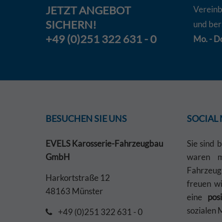
JETZT
ANGEBOT
Vereinb
SICHERN!
und ber
+49 (0)251 322 631 - 0
Mo. - Do
BESUCHEN SIE UNS
SOCIAL
EVELS Karosserie-Fahrzeugbau
Sie sind 
GmbH
waren mi
Fahrzeu
Harkortstraße 12
freuen w
48163 Münster
eine
pos
sozialen 
+49 (0)251 322 631 - 0