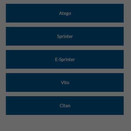
Atego
Sprinter
E-Sprinter
Vito
Citan