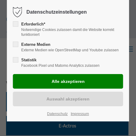
+49
Harkortstraße 12, 48163 Münster
Mo.-
Datenschutzeinstellungen
(0)251 322 631
Do. 8:00 - 17:00 | Fr. 7:45 - 13:30 Uhr
Erforderlich*
Notwendige Cookies zulassen damit die Website korrekt
- 0
funktioniert
Externe Medien
Externe Medien wie OpenStreetMap und Youtube zulassen
Statistik
Facebook Pixel und Matomo Analytics zulassen
Wählen Sie ein Modell
Actros
Datenschutz
Impressum
E-Actros